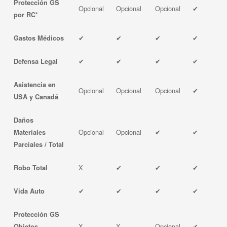
Protección GS
Opcional
Opcional
Opcional
✔
por RC*
✔
✔
✔
✔
Gastos Médicos
✔
✔
✔
✔
Defensa Legal
Asistencia en
Opcional
Opcional
Opcional
✔
USA y Canadá
Daños
Opcional
Opcional
✔
✔
Materiales
Parciales / Total
X
✔
✔
✔
Robo Total
✔
✔
✔
✔
Vida Auto
Protección GS
X
X
Opcional
✔
Objetos